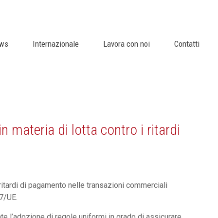
Social
IT
EN
FR
ws
Internazionale
Lavora con noi
Contatti
ateria di lotta contro i ritardi
itardi di pagamento nelle transazioni commerciali
/7/UE.
nte l’adozione di regole uniformi in grado di assicurare