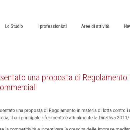
Lo Studio
I professionisti
Aree di attività
Ne
ntato una proposta di Regolamento in m
commerciali
ntato una proposta di Regolamento in materia di lotta contro i r
eria, il cui principale riferimento è attualmente la Direttiva 2011
zare la competitività e incentivare la crescita delle imprese media