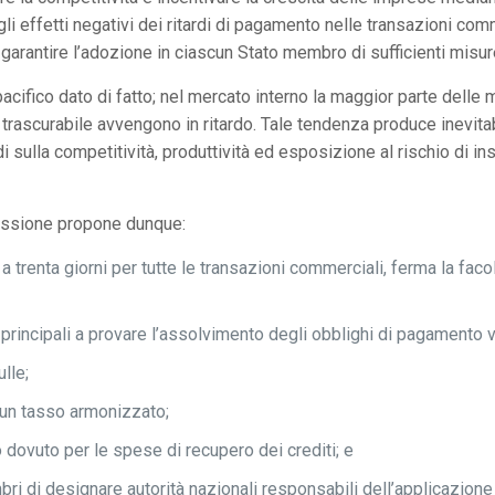
 effetti negativi dei ritardi di pagamento nelle transazioni comme
rantire l’adozione in ciascun Stato membro di sufficienti misure 
acifico dato di fatto; nel mercato interno la maggior parte delle 
trascurabile avvengono in ritardo. Tale tendenza produce inevitab
ndi sulla competitività, produttività ed esposizione al rischio di i
missione propone dunque:
trenta giorni per tutte le transazioni commerciali, ferma la facolt
d. principali a provare l’assolvimento degli obblighi di pagamento 
ulle;
 un tasso armonizzato;
o dovuto per le spese di recupero dei crediti; e
mbri di designare autorità nazionali responsabili dell’applicazio